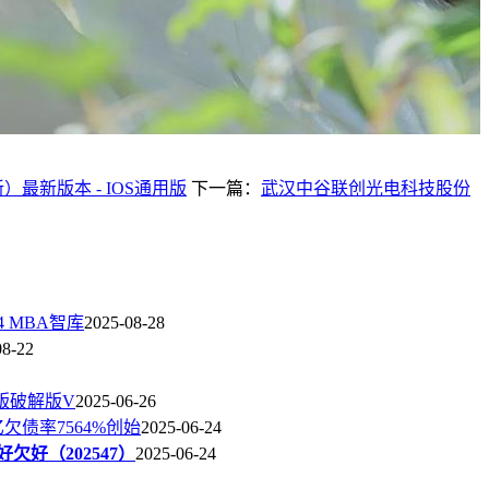
）最新版本 - IOS通用版
下一篇：
武汉中谷联创光电科技股份
 MBA智库
2025-08-28
08-22
版破解版V
2025-06-26
欠债率7564%创始
2025-06-24
好欠好（202547）
2025-06-24