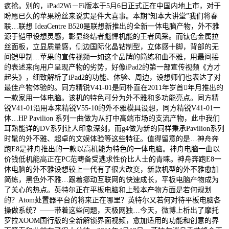
疯抢。别的，iPad2Wi－Fi版本于5月6日正式正在中国内地上市，对于
盼愿已久的苹果粉丝来说实是件大喜事。本期“知本大讲堂”我们将春
联…联想 IdeaCentre B520是联想新推出的全新一体电脑产物，外不雅
源于铠甲设想灵感，彰显终结者彪悍机能的王者风采。而钛色金属拉
丝面板，立显质量感，侧边国际化晶钻制型，立体感十脚，背部的无
间铠甲制…苹果的宣传视频一如这个品牌的简练和曲不雅，用最间接
的表述来向用户呈现产物的劣势，好像iPad2的第一部宣传视频《方才
起头》，细致解析了iPad2的功能、体验、周边，设想师们也表达了对
最佳产物体验的。同方精锐V41-01是同朴直在2011年岁首年月推出的
一款家用一体电脑。该机的特色可分为外不雅和多功能亮点。同方精
锐V41-01沿用本来精锐V55-10的外不雅模具设想，同方精锐V41-01一
体…HP Pavilion 系列一曲做为从打中高端市场的支流产物，此中我们
耳熟能详的DV系列让人印象深刻，而g4做为新的同样秉承Pavilion系列
时髦的外不雅、超卓的文娱体验等这些特征。值得留意的是…神舟奔
跑E8是神舟推出的一款以高机能为特色的一体电脑。神舟电脑一曲以
价钱低机能高正在PC范畴备受逃求性价比人士的青睐。神舟奔跑E8一
体电脑的外不雅设想较上一代有了很大改变，新款机型的外不雅愈加
简练，黑色外不雅…跟着挪动互联网的快速成长，平板电脑产物成为
了关心的热点。英特尔正在平板电脑和上彀本产物方面是若何规划
的？Atom处置器平台的将来正在哪里？英特尔又若何对待平板电脑各
操做系统？——带着这些问题，天极网独…今天，微博上析出了摩托
罗拉XOOM国行版的全新解锁界面视频，愈加适用的功能和创意的界