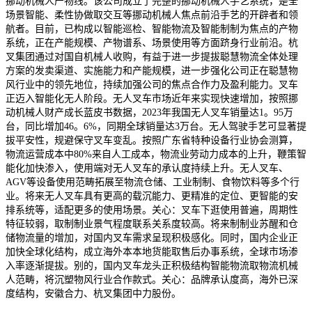
挪动机械人产物线。该公司成立了完整的挪动机械人手艺系统，是全
场景智能、柔性协做取交互等挪动机械人焦点前沿手艺的开辟者和领
航者。目前，已构成以智能巡检、智能物流及智能制制为焦点的产物
系统，正在产能规模、产物谱系、场景使用等方面跻身行业前沿。杭
叉集团通过对国自机械人收购，有益于进一步提拔聪慧物流全体处理
方案的发卖渠道、实施能力和产能规模，进一步强化公司正在聪慧物
风行业中的领先地位，持续加强公司的焦点合作力及盈利能力。叉车
正迈入智能化无人阶段。无人叉车市场近年来实现快速增加，按照挪
动机械人财产成长蓝皮书数据，2023年我国无人叉车销量达1。95万
台，同比增加46。6%，同期全球销量达3万台。无人驾驶手艺可显著提
拔平安性，规避保守叉车变乱。按照广东省特种设备行业协会测算，
物流运营成本中80%来自人工成本，物流业劳动力成本的上升，鞭策智
能化加快渗入，使用端对无人叉车的承认度持续上升。无人叉车、
AGV等设备使用范畴拓展至物流仓储、工业制制、食物饮料等多个行
业。将来无人叉车具有更高的载沉能力、更精准的定位、更智能的安
排系统等，适配更多的使用场景。关心：叉车下逛使用普遍，周期性
特征较弱，取制制业景气程度联系关系度较高。将来制制业苏醒和仓
储物流量的增加，对国内叉车需求呈现积极感化。同时，国内企业正
加快全球化结构，成立海外本本地货能取售后办事系统，全球市场渗
入率逐渐提拔。别的，国内叉车龙头正积极结构智能物流取物流机械
人范畴，将沉塑物风行业合作款式。关心：品牌承认度高，海外已深
度结构，安徽合力、杭叉集团中力股份。