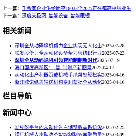
上一篇：
千余家企业供给岗亭18033个2025正在镇高校结业生
下一篇：
深度天极网_智能设备_智能眼镜
相关新闻
深圳全从动码垛机帮力企业实现无人化出
2025-07-28
联发股份：全从动化设备帮力棉纺织行业
2025-07-23
深圳全从动码垛机引领智能制制新时代
2025-07-19
海口国度高新区：“智”制财产新图景
2025-04-17
从动化出产利器沉载机械手爪帮您轻松实
2025-04-16
浙江欧诺纸盖输送机构专利获批全从动化
2025-04-16
栏目导航
新闻中心
爱豆呀平台的从动化告白浏览收益系统设
2025-02-25
钢厂机械人步队改革智能制制效率取质量
2025-03-09