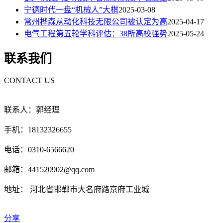
宁德时代一盘“机械人”大棋
2025-03-08
常州桦森从动化科技无限公司被认定为高
2025-04-17
电气工程第五轮学科评估：38所高校强势
2025-05-24
联系我们
CONTACT US
联系人：郭经理
手机：18132326655
电话：0310-6566620
邮箱：441520902@qq.com
地址： 河北省邯郸市大名府路京府工业城
分享