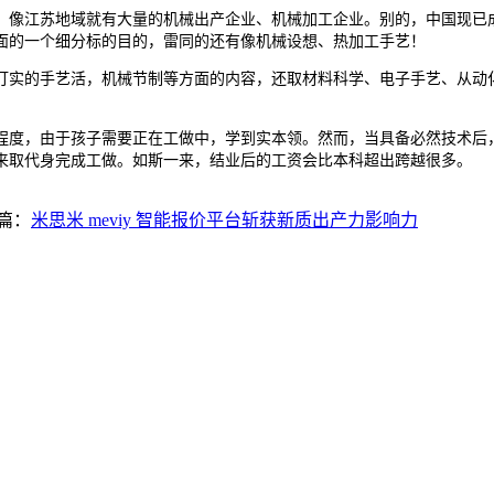
像江苏地域就有大量的机械出产企业、机械加工企业。别的，中国现已成
面的一个细分标的目的，雷同的还有像机械设想、热加工手艺！
实的手艺活，机械节制等方面的内容，还取材料科学、电子手艺、从动化
度，由于孩子需要正在工做中，学到实本领。然而，当具备必然技术后，
来取代身完成工做。如斯一来，结业后的工资会比本科超出跨越很多。
篇：
米思米 meviy 智能报价平台斩获新质出产力影响力