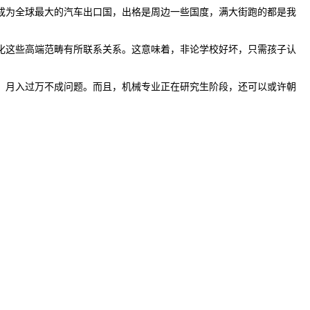
为全球最大的汽车出口国，出格是周边一些国度，满大街跑的都是我
这些高端范畴有所联系关系。这意味着，非论学校好坏，只需孩子认
月入过万不成问题。而且，机械专业正在研究生阶段，还可以或许朝