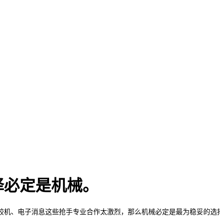
择必定是机械。
机、电子消息这些抢手专业合作太激烈，那么机械必定是最为稳妥的选