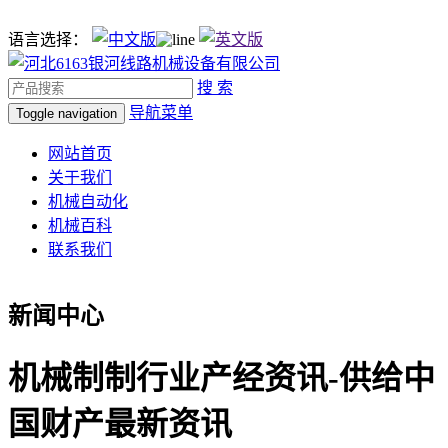
语言选择：
搜 索
导航菜单
Toggle navigation
网站首页
关于我们
机械自动化
机械百科
联系我们
新闻中心
机械制制行业产经资讯-供给中
国财产最新资讯