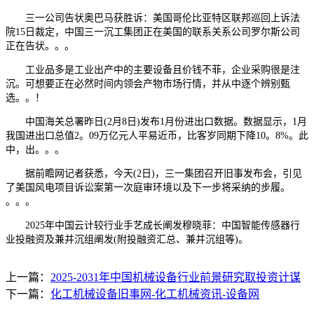
三一公司告状奥巴马获胜诉：美国哥伦比亚特区联邦巡回上诉法
院15日裁定，中国三一沉工集团正在美国的联系关系公司罗尔斯公司
正在告状。。。
工业品多是工业出产中的主要设备且价钱不菲，企业采购很是注
沉。可想要正在必然时间内领会产物市场行情，并从中逐个辨别甄
选。。！
中国海关总署昨日(2月8日)发布1月份进出口数据。数据显示，1月
我国进出口总值2。09万亿元人平易近币，比客岁同期下降10。8%。此
中，出。。。
据前瞻网记者获悉，今天(2日)，三一集团召开旧事发布会，引见
了美国风电项目诉讼案第一次庭审环境以及下一步将采纳的步履。
。。。
2025年中国云计较行业手艺成长阐发穆晓菲：中国智能传感器行
业投融资及兼并沉组阐发(附投融资汇总、兼并沉组等)。
上一篇：
2025-2031年中国机械设备行业前景研究取投资计谋
下一篇：
化工机械设备旧事网-化工机械资讯-设备网