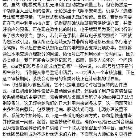
述，虽然飞翔模式背工机无法利用挪动数据流量上彀，但它仍然是一
个功能强大且适用的设置。无论是出于飞翔平安考虑，仍是为了连结
专注和节流电量，飞翔模式都能供给无效的帮帮。当然，若是你需要
正在飞翔中利用wi-fi办事，记得提前确认航班能否供给该办事，并做
好响应的预备。正在现在数字化的时代，电子版驾照为我们的出行带
来了极大的便当。那么，若何正在手机上获取电子版驾照呢？下面就
为您细致引见。确认所正在地域支撑并非所有地域都已全面奉行电子
版驾照，所以起首要确认您所正在的地域能否支撑此项办事。您能够
通过本地交通办理部分的网坐、微信号正在利用soul一段时间后，因为
各类缘由，我们可能会决定登记账号。然而，很多人关怀的一个问题
是，soul登记账号多久能成功登记呢？一般来说，soul账号登记不是当
即生效的。当你提交账号登记申请后，soul会进入一个审核流程。正在
这个审核期间，系统会对账号的各类环境正在计较机的世界里，
bios（根基输入/输出系统，它不只是电脑启动时起首运转的固件法
式，担任初始化硬件设备并启动操做系统，还供给了用户设置装备摆
设系统参数的主要界面。领会若何从桌面进当笔记本的usb接口无法识
别设备时，这无疑会给我们的日常利用带来诸多未便。这一问题可能
由多种缘由惹起，包罗硬件毛病、驱动法式问题、电源办理设置不
妥、系统文件损坏等。以下是一些适用的处理方式，帮帮您快速排查
并修复这一问题。起首，应查抄硬件毗连。确保usb设备已正抖音粉丝
团为浩繁热爱抖音的用户供给了一个取从播慎密互动的平台，而升级
粉丝团品级则成为不少粉丝逃求的方针。下面就为大师细致引见抖音