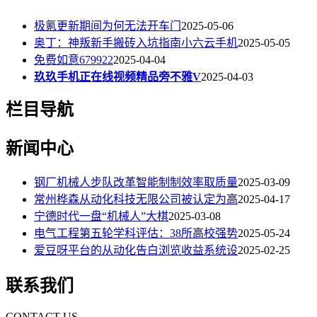
极氪更新期间为何无法开车门
2025-05-06
奥丁：神叛新手搬砖入坑指南小六云手机
2025-05-05
免费如意679922
2025-04-04
玖玖手机正在线视频精品旁不雅V
2025-04-03
栏目导航
新闻中心
钢厂机械人步队改革智能制制效率取质量
2025-03-09
常州桦森从动化科技无限公司被认定为高
2025-04-17
宁德时代一盘“机械人”大棋
2025-03-08
电气工程第五轮学科评估：38所高校强势
2025-05-24
爱豆呀平台的从动化告白浏览收益系统设
2025-02-25
联系我们
CONTACT US