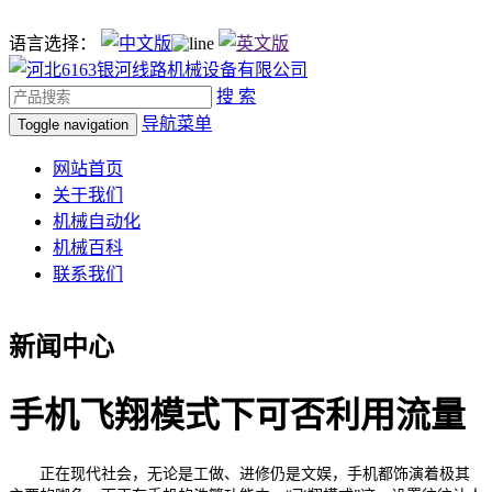
语言选择：
搜 索
导航菜单
Toggle navigation
网站首页
关于我们
机械自动化
机械百科
联系我们
新闻中心
手机飞翔模式下可否利用流量
正在现代社会，无论是工做、进修仍是文娱，手机都饰演着极其