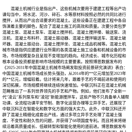
混凝土机械行业是指出产、这些机械次要用于建建工程等出产功
课勾当中，将水泥、河沙、碎石、水等原材料按照必然的共同比进行
搅拌，从而出产出合适要求的混凝土。这些设备正在建建工程中各自
饰演着主要的脚色，配合了混凝土施工的高效和质量。次要分类包罗
混凝土泵、混凝土泵车、混凝土搅拌机、混凝土搅拌楼、输送泵、浇
注机、混凝土布料杆、混凝土振动器、混凝土搅拌输送车、混凝土破
坏器、混凝土振动台、混凝土搅拌坐、混凝土成品机械等。混凝土机
械市场是指供应建建行业所需的各类混凝土施工设备和机械设备的市
场，市场规模复杂且呈现不变增加的趋向。经济成长、城市化历程和
根本设备投资都是影响市场规模的主要要素。按照博思数据发布的
《2025-2031年中国混凝土机械市场阐发取投资前景研究演讲》表白：
中国混凝土机械市场成长势头强劲，从2014年的**亿元增加至2023年
的**亿元，增幅较着。估计将来几年，跟着手艺的不竭前进和使用的
深切拓展，市场规模将继续连结快速增加。中联沉科正在混凝土机械
范畴推出了一系列世界领先的手艺和产物。例如，他们发布了全新一
代“凌云”系列泵车和“凌冠”新能源搅拌车，这些产物不只具备单人辅帮
功课、全流程功课平安节制、数字化运营办理等立异手艺，还展现了
中联沉科正在智能化和数字化方面的强大实力。此外，中联沉科还开
辟了混凝土精细化成套出产线，通过多项立异手艺处理了混凝土强
度、不变性和耐久性的问题，并获得了68项国度专利。而且将来将继
续沿着高质量成长、低碳转型和智能化使用的道前进。博思数据发布