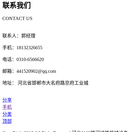
联系我们
CONTACT US
联系人：郭经理
手机：18132326655
电话：0310-6566620
邮箱：441520902@qq.com
地址： 河北省邯郸市大名府路京府工业城
分享
手机
分类
顶部