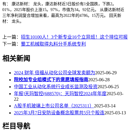
有： 康达新材： 龙头，康达新材近3日股价有1全国跌，下跌2。
01%，2025年股价上涨15。97%，市值为34。92亿元。 从康达新材近
三年净利润复合增加来看，最高为2022年的4786。15万元。 回天新
材： 龙头。
上一篇：
招生10100人！3个新专业16个立异班！这个排位可报
下一篇：
蜀工机械取得丸料分手系统专利
相关新闻
2024 财年 倍福从动化公司全球发卖额为
2025-06-29
院校加专业组模式下的意愿填报指南
2025-06-28
中国工业从动化系统行业成长监测及投资
2025-06-25
年报]天玛智控(688570)：天玛智控2024年年度
2025-03-
22
A股手机玻璃上市公司名单（2025311）
2025-03-14
2025年3月7日安防设备概念股票共5只个股连
2025-03-13
栏目导航