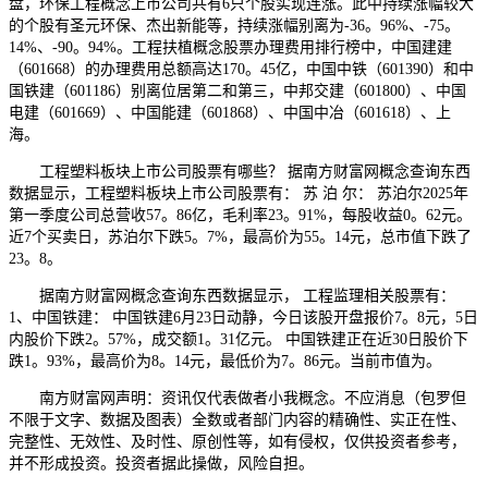
盘，环保工程概念上市公司共有6只个股实现连涨。此中持续涨幅较大
的个股有圣元环保、杰出新能等，持续涨幅别离为-36。96%、-75。
14%、-90。94%。工程扶植概念股票办理费用排行榜中，中国建建
（601668）的办理费用总额高达170。45亿，中国中铁（601390）和中
国铁建（601186）别离位居第二和第三，中邦交建（601800）、中国
电建（601669）、中国能建（601868）、中国中冶（601618）、上
海。
工程塑料板块上市公司股票有哪些？ 据南方财富网概念查询东西
数据显示，工程塑料板块上市公司股票有： 苏 泊 尔： 苏泊尔2025年
第一季度公司总营收57。86亿，毛利率23。91%，每股收益0。62元。
近7个买卖日，苏泊尔下跌5。7%，最高价为55。14元，总市值下跌了
23。8。
据南方财富网概念查询东西数据显示， 工程监理相关股票有：
1、中国铁建： 中国铁建6月23日动静，今日该股开盘报价7。8元，5日
内股价下跌2。57%，成交额1。31亿元。 中国铁建正在近30日股价下
跌1。93%，最高价为8。14元，最低价为7。86元。当前市值为。
南方财富网声明：资讯仅代表做者小我概念。不应消息（包罗但
不限于文字、数据及图表）全数或者部门内容的精确性、实正在性、
完整性、无效性、及时性、原创性等，如有侵权，仅供投资者参考，
并不形成投资。投资者据此操做，风险自担。