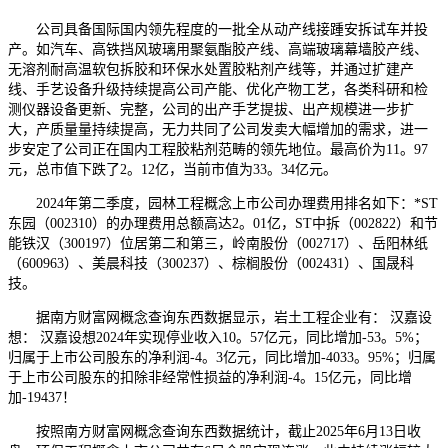
公司具备国际国内领先程度的一批全从动产线接踵安拆试车并投
产。如汽车、高铁挡风玻璃用聚氨酯胶产线、高端玻璃幕墙胶产线、
无溶剂耐高温软包拆胶和环保水处置胶粘剂产线等，并通过扩建产
线、手艺设备升级持续提高公司产能、优化产物工艺，各类科研和检
测仪器设备更新、完整，公司的出产手艺提拔、出产规模进一步扩
大，产质量量持续提高，无力共同了公司发卖大幅增加的需求，进一
步安定了公司正在国内工程胶粘剂范畴的领先地位。最高价为11。97
元，总市值下跌了2。12亿，当前市值为33。34亿元。
2024年第二季度，园林工程概念上市公司办理费用排名如下：*ST
东园（002310）的办理费用总额高达2。01亿，ST中拆（002822）和节
能铁汉（300197）位居第二和第三，岭南股份（002717）、岳阳林纸
（600963）、美晨科技（300237）、棕榈股份（002431）、国晟科
技。
据南方财富网概念查询东西数据显示，岩土工程企业有： 汉嘉设
想： 汉嘉设想2024年实现停业收入10。57亿元，同比增加-53。5%；
归属于上市公司股东的净利润-4。3亿元，同比增加-4033。95%；归属
于上市公司股东的扣除非经常性损益的净利润-4。15亿元，同比增
加-19437！
按照南方财富网概念查询东西数据统计，截止2025年6月13日收