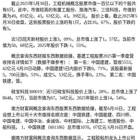
截止2025年5月30日，工程机械概念股票市值一百亿以下的个股共
有6只。此中，市值较高的有厦工股份、渤海汽车、三佳科技，市值别
离为49。85亿元、43。63亿元、43。39亿元。 股价上看，截止2025年5
月30日收盘，这些股票股价上涨的有1只，占比16。67%，股价下跌的
有5。
近5日回天新材股价上涨3。09%，总市值上涨了1。57亿，当前市
值为50。68亿元。2025年股价下跌-1。55%。
概念查询东西财报东西数据拾掇，基建工程股票2025第一季度营
收排名详情如下（数据不做参考）： 第一名：中国建建，营收5553。
42亿元 6月20日动静，中国建建5日内股价下跌0。71%，该股最新报
5。700元涨0。53%，成交5。53亿元，换手率0。23%。 第二名：中国
铁建，营。
硅宝科技300019：近5日硅宝科技股价上涨1。28%，总市值上涨了
8648。57万，当前市值为67。34亿元。2025年股价上涨14。54%。
南方财富网概念查询东西股票东西数据拾掇，截至6月16日，工程
设想上市公司十大市值排名顺次是：中国铁建、中国能建、四川桥、
中国电建、中国中冶、金诚信、中材国际、上海建工、地道股份、中
船科技。 1、中国铁建（601186）总市值1070。07亿元 6月16日开盘。
据南方财富网概念查询东西数据显示， 工程胶粘剂龙头上市公司