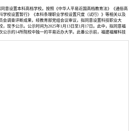
同意设置本科高档学校。按照《中华人平易近国高档教育法》《通俗高
科学校设置暂行》《本科条理职业学校设置尺度（试行）》等相关以及
员会调查评断成果，经教育部党组会议审议，拟同意设置科技职业大
，现予公示。公示时间为2025年1月13日至1月17日。此中，拟同意福
次公示的14所院校中独一的平易近办大学。此番公示前，福建福耀科技