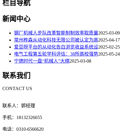
栏目导航
新闻中心
钢厂机械人步队改革智能制制效率取质量
2025-03-09
常州桦森从动化科技无限公司被认定为高
2025-04-17
爱豆呀平台的从动化告白浏览收益系统设
2025-02-25
电气工程第五轮学科评估：38所高校强势
2025-05-24
宁德时代一盘“机械人”大棋
2025-03-08
联系我们
CONTACT US
联系人：郭经理
手机：18132326655
电话：0310-6566620