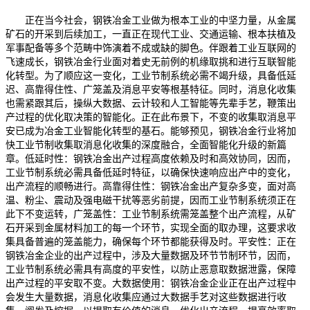
正在当今社会，钢铁冶金工业做为根本工业的中坚力量，从金属
矿石的开采到后续加工，一直正在现代工业、交通运输、根本扶植及
军事配备等多个范畴中饰演着不成或缺的脚色。伴跟着工业互联网的
飞速成长，钢铁冶金行业面对着史无前例的机缘取挑和进行互联智能
化转型。为了顺应这一变化，工业节制系统必需不竭升级，具备低延
迟、高靠得住性、广笼盖及消息平安等根基特征。同时，消息化收集
也需紧跟其后，操纵大数据、云计较和人工智能等先辈手艺，鞭策出
产过程的优化取决策的智能化。正在此布景下，不变的收集取消息平
安已成为冶金工业智能化转型的基石。能够预见，钢铁冶金行业将加
快工业节制收集取消息化收集的深度融合，全面智能化升级的新篇
章。低延时性：钢铁冶金出产过程高度依赖及时和高效协同，因而，
工业节制系统必需具备低延时特征，以确保快速响应出产中的变化，
出产流程的顺畅进行。高靠得住性：钢铁冶金出产复杂多变，面对高
温、粉尘、震动及强电磁干扰等恶劣前提，因而工业节制系统须正在
此下不变运转，广笼盖性：工业节制系统需笼盖整个出产流程，从矿
石开采到金属材料加工的每一个环节，实现全面的取办理，这要求收
集具备普遍的笼盖能力，确保每个环节都能获得及时。平安性：正在
钢铁冶金企业的出产过程中，涉及大量数据及环节节制环节，因而，
工业节制系统必需具有高度的平安性，以防止恶意取数据泄露，保障
出产过程的平安取不变。大数据使用：钢铁冶金企业正在出产过程中
会发生大量数据，消息化收集应通过大数据手艺对这些数据进行收