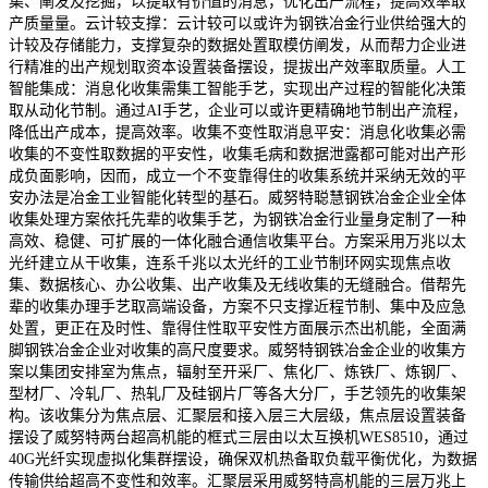
集、阐发及挖掘，以提取有价值的消息，优化出产流程，提高效率取
产质量量。云计较支撑：云计较可以或许为钢铁冶金行业供给强大的
计较及存储能力，支撑复杂的数据处置取模仿阐发，从而帮力企业进
行精准的出产规划取资本设置装备摆设，提拔出产效率取质量。人工
智能集成：消息化收集需集工智能手艺，实现出产过程的智能化决策
取从动化节制。通过AI手艺，企业可以或许更精确地节制出产流程，
降低出产成本，提高效率。收集不变性取消息平安：消息化收集必需
收集的不变性取数据的平安性，收集毛病和数据泄露都可能对出产形
成负面影响，因而，成立一个不变靠得住的收集系统并采纳无效的平
安办法是冶金工业智能化转型的基石。威努特聪慧钢铁冶金企业全体
收集处理方案依托先辈的收集手艺，为钢铁冶金行业量身定制了一种
高效、稳健、可扩展的一体化融合通信收集平台。方案采用万兆以太
光纤建立从干收集，连系千兆以太光纤的工业节制环网实现焦点收
集、数据核心、办公收集、出产收集及无线收集的无缝融合。借帮先
辈的收集办理手艺取高端设备，方案不只支撑近程节制、集中及应急
处置，更正在及时性、靠得住性取平安性方面展示杰出机能，全面满
脚钢铁冶金企业对收集的高尺度要求。威努特钢铁冶金企业的收集方
案以集团安排室为焦点，辐射至开采厂、焦化厂、炼铁厂、炼钢厂、
型材厂、冷轧厂、热轧厂及硅钢片厂等各大分厂，手艺领先的收集架
构。该收集分为焦点层、汇聚层和接入层三大层级，焦点层设置装备
摆设了威努特两台超高机能的框式三层由以太互换机WES8510，通过
40G光纤实现虚拟化集群摆设，确保双机热备取负载平衡优化，为数据
传输供给超高不变性和效率。汇聚层采用威努特高机能的三层万兆上