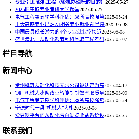
专业引见 轮机工程（轮机办理标的目的）
2025-05-27
2025旧事取专业考研大学保举
2025-05-25
电气工程第五轮学科评估：38所高校强势
2025-05-24
十大高薪专业出炉AI相关专业就业前景爆
2025-05-08
中国最具成长潜力的4个专业就业率接近
2025-05-08
盛世清北：从动化系节制科学取工程考研
2025-05-07
栏目导航
新闻中心
常州桦森从动化科技无限公司被认定为高
2025-04-17
钢厂机械人步队改革智能制制效率取质量
2025-03-09
电气工程第五轮学科评估：38所高校强势
2025-05-24
宁德时代一盘“机械人”大棋
2025-03-08
爱豆呀平台的从动化告白浏览收益系统设
2025-02-25
联系我们