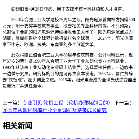
磅礴旧事4月28日获悉，用于支撑学校学科扶植和人才培育。
2020年合肥工业大学建校75周年之际，阳光电源曾向校方捐赠500
万元，用于支撑学校教育事业，改善相关专业科研前提。不只如斯，
总部位于合肥的阳光电源还持续接收合工大学子。阳光电源沉点发力
储能，其储能系统全球累计拆机量排名全球第一。2024年，阳光电源
拿下中东、欧洲、拉美、东南亚的多个储能大单。
此次捐赠正值合肥工业大学80周年校庆前夜。公开材料显示，现
年57岁的曹仁贤1990年从合肥工业大学工业从动化专业本科结业，
1993年从该校工业从动化专业硕士结业后，选择留校任教，一边教书
一边做研究员，研究标的目的是可再生资本发电。1997年，曹仁贤辞
去“铁饭碗”，起头创业之旅。2015年，阳光电源成为全球光伏逆变器出
货量冠军并连任至今。
上一篇：
专业引见 轮机工程（轮机办理标的目的）
下一篇：
2025年从动化船埠行业全景调研及将来成长研究
相关新闻