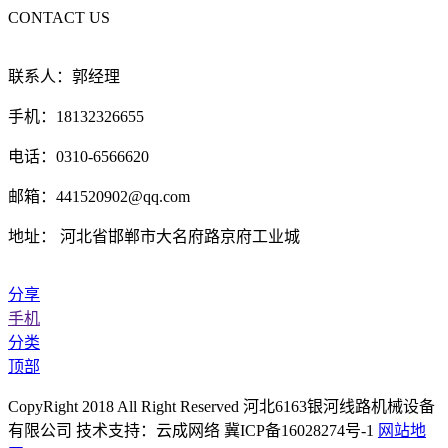
CONTACT US
联系人：郭经理
手机：18132326655
电话：0310-6566620
邮箱：441520902@qq.com
地址： 河北省邯郸市大名府路京府工业城
分享
手机
分类
顶部
CopyRight 2018 All Right Reserved 河北6163银河线路机械设备
有限公司 技术支持：云成网络 冀ICP备16028274号-1
网站地