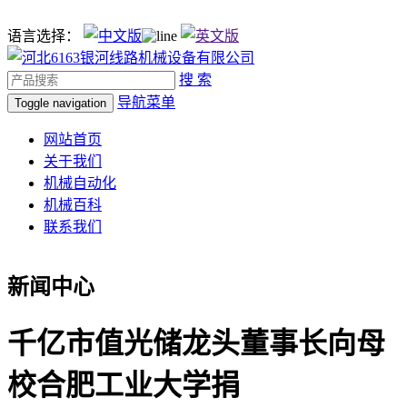
语言选择：
搜 索
导航菜单
Toggle navigation
网站首页
关于我们
机械自动化
机械百科
联系我们
新闻中心
千亿市值光储龙头董事长向母
校合肥工业大学捐