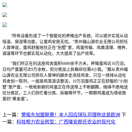
“所有设备形成了一个智能化的养殖出产系统，可以或许实现从动
恒温、保湿等功能，让蛋鸡安居无忧。”贵州福山源农业无限公司担任
人曾坤说，蛋鸡舒服地住正在“别墅”里，鸡蛋传输、鸡粪清理、喂养、
调温等环节也都实现从动化，大大提高了出产效率。
“我们所正在的这座鸡舍面积6600余平方米，养殖蛋鸡近10万羽，
日均产蛋量可达9万余枚，但分拣加上拆箱却仅需4小我。”跟从贵州福
山源农业无限公司担任人曾坤的脚步走进技鸡舍，只见一排排从动化
鸡舍划一陈列、一层层鸡笼清洁整洁，10万羽蛋鸡正正在舒服的“小别
墅”里产蛋，一枚枚新颖的鸡蛋正在传送带上不断翻腾，络绎不绝地送
往分拣区，工人们则忙着分拣、拆箱等环节，一颗颗鸡蛋成为增收致
富的“黄金蛋”。
上一篇：
樊振东加盟联赛！本人回应球队司理称这是欧洲
下
一篇：
科技帮力农业转型：广西隆安颜氏农业的现代化