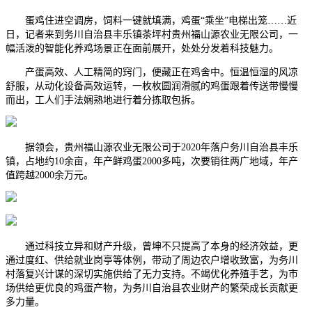
蛋鸡住进空调房，饲料一键就填满，鸡蛋“乘坐”电梯出笼……近
日，记者来到务川自治县丰乐镇茶坪村贵州福山源农业无限公司，一
幅活泼的智能化养鸡场景正在面前展开，处处分发着科技魅力。
产蛋高效、人工精简的窍门，便藏正在鸡舍中。恒温恒湿的风凉
舒服，从动化设备高效运转，一枚枚圆润滑腻的鸡蛋跟着传送带慢慢
而出，工人们手法娴熟地进行着分拣取包拆。
据领会，贵州福山源农业无限公司于2020年落户务川自治县丰乐
镇，占地约10余亩，年产鲜鸡蛋2000多吨，次要销往两广地域，年产
值跨越2000余万元。
通过科技立异和财产升级，曾坤不只提高了本身的经济效益，更
通过度红、供给就业岗亭等体例，带动了周边农户增收致富，为务川
村落复兴计谋的深切实施供给了无力支持。不竭优化养殖手艺，为市
场供给更优良的鸡蛋产物，为务川自治县农业财产的繁荣成长贡献更
多力量。