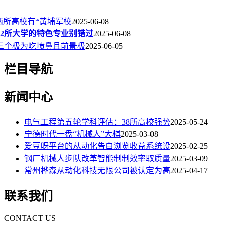
两所高校有“黄埔军校
2025-06-08
这2所大学的特色专业别错过
2025-06-08
三个极为吃喷鼻且前景极
2025-06-05
栏目导航
新闻中心
电气工程第五轮学科评估：38所高校强势
2025-05-24
宁德时代一盘“机械人”大棋
2025-03-08
爱豆呀平台的从动化告白浏览收益系统设
2025-02-25
钢厂机械人步队改革智能制制效率取质量
2025-03-09
常州桦森从动化科技无限公司被认定为高
2025-04-17
联系我们
CONTACT US