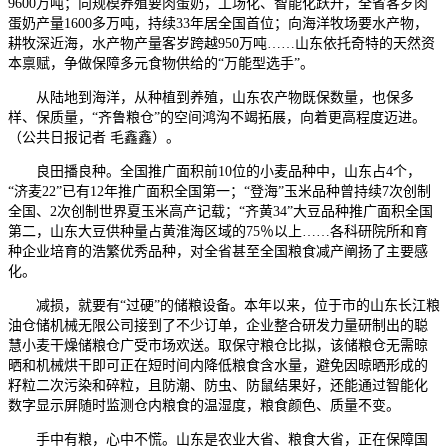
9600万吨；向规模养殖要肉蛋奶，工场化、智能化跃升，全省客岁肉
蛋奶产量1600多万吨，持续33年居全国首位；向海洋牧场要水产物，
耕牧深近海，水产物产量客岁跨越950万吨……山东依托奇特的天然资
本禀赋，争做保障多元食物供给的“万能型选手”。
从陆地到海洋，从种植到养殖，山东农产物既保数量，也保多
样、保质量，“齐鲁粮仓”的空间鸿沟不竭拓展，向着更高程度迈进。
（公共日报记者 毛鑫鑫）。
良田播良种。全国推广面积前10位的小麦品种中，山东占4个，
“济麦22”已有12年推广面积全国第一；“登海”玉米品种曾持续7次创制
全国、2次创制世界夏玉米高产记载；“齐黄34”大豆品种推广面积全国
第二，山东大豆供种量占黄淮海区域的75％以上……各科研院所和育
种企业培育的浩繁优秀品种，对全省甚至全国粮食减产阐扬了主要感
化。
减损，就要有“过硬”的储粮设备。本年以来，位于市的山东长江粮
油仓储机械无限公司接到了不少订单，企业整合研发力量研制出的聪
慧小麦干燥储粮仓广受市场欢送。取保守粮仓比拟，该储粮仓无需晾
晒和机械烘干即可正在短时间内降低粮食含水量，避免因晾晒形成的
籽粒二次污染和碎粒，且防潮、防虫、防鼠结果好，还能通过智能化
数字显示屏随时监测仓内粮食的温湿度，粮食颜色、质量不变。
手中有粮，心中不慌。山东是农业大省、粮食大省，正在保障国