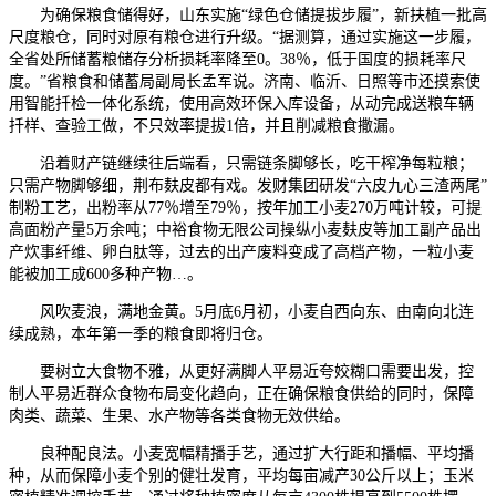
为确保粮食储得好，山东实施“绿色仓储提拔步履”，新扶植一批高
尺度粮仓，同时对原有粮仓进行升级。“据测算，通过实施这一步履，
全省处所储蓄粮储存分析损耗率降至0。38％，低于国度的损耗率尺
度。”省粮食和储蓄局副局长孟军说。济南、临沂、日照等市还摸索使
用智能扦检一体化系统，使用高效环保入库设备，从动完成送粮车辆
扦样、查验工做，不只效率提拔1倍，并且削减粮食撒漏。
沿着财产链继续往后端看，只需链条脚够长，吃干榨净每粒粮；
只需产物脚够细，荆布麸皮都有戏。发财集团研发“六皮九心三渣两尾”
制粉工艺，出粉率从77％增至79％，按年加工小麦270万吨计较，可提
高面粉产量5万余吨；中裕食物无限公司操纵小麦麸皮等加工副产品出
产炊事纤维、卵白肽等，过去的出产废料变成了高档产物，一粒小麦
能被加工成600多种产物…。
风吹麦浪，满地金黄。5月底6月初，小麦自西向东、由南向北连
续成熟，本年第一季的粮食即将归仓。
要树立大食物不雅，从更好满脚人平易近夸姣糊口需要出发，控
制人平易近群众食物布局变化趋向，正在确保粮食供给的同时，保障
肉类、蔬菜、生果、水产物等各类食物无效供给。
良种配良法。小麦宽幅精播手艺，通过扩大行距和播幅、平均播
种，从而保障小麦个别的健壮发育，平均每亩减产30公斤以上；玉米