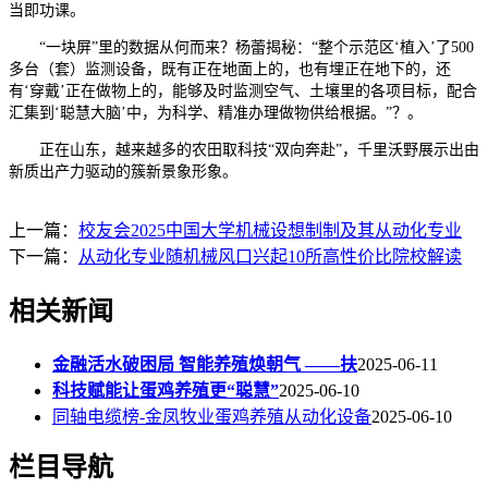
当即功课。
“一块屏”里的数据从何而来？杨蕾揭秘：“整个示范区‘植入’了500
多台（套）监测设备，既有正在地面上的，也有埋正在地下的，还
有‘穿戴’正在做物上的，能够及时监测空气、土壤里的各项目标，配合
汇集到‘聪慧大脑’中，为科学、精准办理做物供给根据。”？。
正在山东，越来越多的农田取科技“双向奔赴”，千里沃野展示出由
新质出产力驱动的簇新景象形象。
上一篇：
校友会2025中国大学机械设想制制及其从动化专业
下一篇：
从动化专业随机械风口兴起10所高性价比院校解读
相关新闻
金融活水破困局 智能养殖焕朝气 ——扶
2025-06-11
科技赋能让蛋鸡养殖更“聪慧”
2025-06-10
同轴电缆榜-金凤牧业蛋鸡养殖从动化设备
2025-06-10
栏目导航