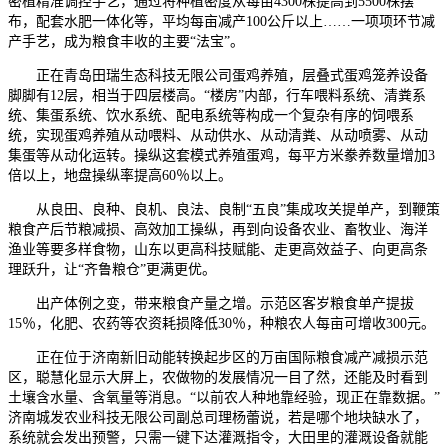
密植精准调控手艺，通过将种植密度从每亩4300株提高到5500株摆
布，配套水肥一体化等，平均每亩减产100公斤以上……一项项环节减
产手艺，成为粮食丰收的主要“法宝”。
正在青岛田瑞生态科技无限公司蛋鸡养殖，层叠式蛋鸡笼养设备
脚脚有12层，相当于四层楼高。“楼房”内部，行车喂料系统、清粪系
统、集蛋系统、饮水系统、配电系统等构成一个复杂有序的饲喂系
统，实现蛋鸡养殖从动喂料、从动供水、从动清粪、从动喷雾、从动
集蛋等从动化运转。操纵这套模式养殖蛋鸡，每平方米豢养数量增加3
倍以上，地盘操纵率提高60％以上。
从良田、良种、良机、良法、良制“五良”集成攻关提单产，到鞭策
粮食产后节粮减损、高效加工操纵，再到向设备农业、畜牧业、海洋
渔业等要多样食物，山东以更高科技赋能、走更高效益子、向更高条
理跃升，让“齐鲁粮仓”更满更优。
出产体例之变，带来粮食产量之增。示范区客岁粮食单产提拔
15％，化肥、农药等农资耗损降低30％，种粮农人每亩可增收300元。
正在位于济南新旧动能转换起步区的万亩国际粮食减产减损示范
区，聪慧化显示大屏上，农做物的发展情况一目了然，还能及时看到
土壤含水量、含氧量等消息。“以前农人种地靠经验，现正在靠数据。”
济南城发农业科技无限公司副总司理杨蕾说，若是哪个地块缺水了，
系统就会发出预警，只需一键下达灌溉指令，大田里的灌溉设备就能