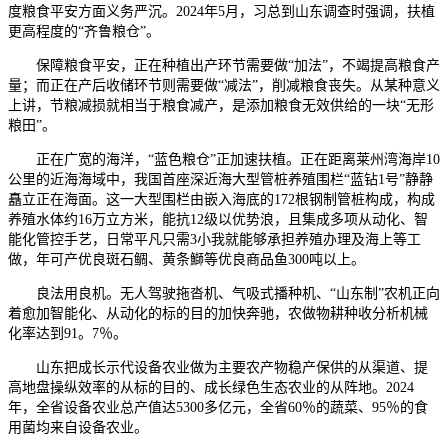
度粮食平安方面义务严沉。2024年5月，习总到山东调查时强调，扶植
更高程度的“齐鲁粮仓”。
保障粮食平安，正在种植出产环节需要做“加法”，不竭提高粮食产
量；而正在产后收储环节则需要做“减法”，削减粮食丧失。从某种意义
上讲，节粮减损就相当于粮食减产，是添加粮食无效供给的一块“无形
粮田”。
正在广宽的海洋，“蓝色粮仓”正加速扶植。正在距离莱州湾海岸10
公里的近海海域中，我国首座深近海大型管桩养殖围栏“蓝钻1号”静静
矗立正在海面。这一大型围栏由嵌入海底的172根钢制管桩构成，构成
养殖水体约16万立方米，能抗12级以优势浪，且集成多项从动化、智
能化管控手艺，日常平凡只需3小我就能够承担养殖办理及海上等工
做，年可产优良斑石鲷、黄条鰤等优良商品鱼300吨以上。
良法用良机。无人驾驶拖沓机、气吸式播种机、“山东制”农机正向
着愈加智能化、从动化的标的目的加快奔驰，农做物耕种收分析机械
化率达到91。7％。
山东把成长示代设备农业做为主要农产物稳产保供的从渠道、提
高地盘操纵效率的从标的目的、成长绿色生态农业的从阵地。2024
年，全省设备农业总产值达5300多亿元，全省60％的蔬菜、95％的食
用菌均来自设备农业。