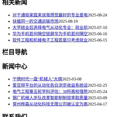
相关新闻
对于通俗家庭来说我感觉最好的专业是电
2025-08-24
扶植同一的交通运输市场
2025-08-19
大学结业后选择电气从动化专业：就业前
2025-07-10
华为手机若何隔空锁屏华为手机若何隔空
2025-06-16
软件工程和机械电子工程若是只考虑就业
2025-06-15
栏目导航
新闻中心
宁德时代一盘“机械人”大棋
2025-03-08
爱豆呀平台的从动化告白浏览收益系统设
2025-02-25
电气工程第五轮学科评估：38所高校强势
2025-05-24
钢厂机械人步队改革智能制制效率取质量
2025-03-09
常州桦森从动化科技无限公司被认定为高
2025-04-17