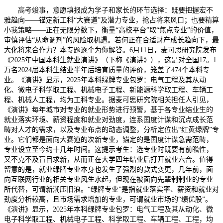
高考竣事，意愿填报成为学子和家长的环节选择：既要把握宏不
雅趋向——锚定新工科“大赛道”及潜力专业，抢占将来风口；也要精算
小我策略——正在无限分数下，衡量“高校平台”取“焦点专业”的价值，
审慎评估“从命调剂”的风险取机遇。若何正在合适财产成长趋向下，最
大化将来合作力？本专题逐个为你解答。6月11日，麦可思研究院发布
《2025年中国本科生就业演讲》（下称《演讲》），这是对全国17。1
万名2024届本科生结业半年后培育质量的评价，笼盖了474个本科专
业。《演讲》显示，2025年本科绿牌专业包罗：电气工程及其从动
化、微电子科学取工程、机械电子工程、新能源科学取工程、车辆工
程、机械人工程，均为工科专业。据麦可思研究院相关担任人引见，
《演讲》每年城市对专业的就业形势进行预警，基于各专业结业生的
就业落实环境、薪资程度和就业对劲度，连系国度计谋和沉点成长范
畴对人才的需求，以及专业布点的动态调整，分析定位出“红黄绿牌”专
业。它们都是面向大赛道的次新专业，锚定的是国度计谋急需范畴，
专业设立至今约十几年时间。这提示考生：选专业时既要有前瞻性，
又不克不及盲目求新，从而正在大学四年结业后打开就业六合。值得
留意的是，就业绿牌专业本身也发生了强烈的款式变更，几年前，面
向互联网行业的相关专业风生水起，但现在被面向先辈制制业的专业
所代替，可谓新潮压旧浪。“绿牌专业”是指就业落实率、薪资和就业对
劲度分析较高，且市场需求增加的专业，可谓就业市场的“绩优股”。
《演讲》显示，2025年本科绿牌专业包罗：电气工程及其从动化、微
电子科学取工程、机械电子工程、科学取工程、车辆工程、工程，均