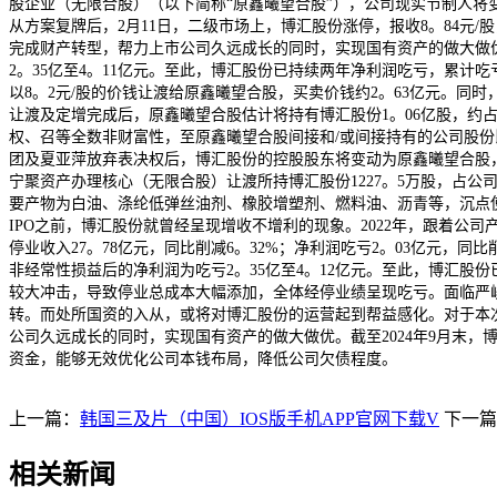
股企业（无限合股）（以下简称“原鑫曦望合股”），公司现实节制人将
从方案复牌后，2月11日，二级市场上，博汇股份涨停，报收8。84元
完成财产转型，帮力上市公司久远成长的同时，实现国有资产的做大做优
2。35亿至4。11亿元。至此，博汇股份已持续两年净利润吃亏，累计吃
以8。2元/股的价钱让渡给原鑫曦望合股，买卖价钱约2。63亿元。同时
让渡及定增完成后，原鑫曦望合股估计将持有博汇股份1。06亿股，约
权、召等全数非财富性，至原鑫曦望合股间接和/或间接持有的公司股份
团及夏亚萍放弃表决权后，博汇股份的控股股东将变动为原鑫曦望合股，现
宁聚资产办理核心（无限合股）让渡所持博汇股份1227。5万股，占公
要产物为白油、涤纶低弹丝油剂、橡胶增塑剂、燃料油、沥青等，沉点使
IPO之前，博汇股份就曾经呈现增收不增利的现象。2022年，跟着公司产
停业收入27。78亿元，同比削减6。32%；净利润吃亏2。03亿元，同
非经常性损益后的净利润为吃亏2。35亿至4。12亿元。至此，博汇
较大冲击，导致停业总成本大幅添加，全体经停业绩呈现吃亏。面临严
转。而处所国资的入从，或将对博汇股份的运营起到帮益感化。对于本
公司久远成长的同时，实现国有资产的做大做优。截至2024年9月末
资金，能够无效优化公司本钱布局，降低公司欠债程度。
上一篇：
韩国三及片（中国）IOS版手机APP官网下载V
下一篇
相关新闻