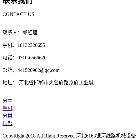
联系我们
CONTACT US
联系人：郭经理
手机：18132326655
电话：0310-6566620
邮箱：441520902@qq.com
地址： 河北省邯郸市大名府路京府工业城
分享
手机
分类
顶部
CopyRight 2018 All Right Reserved 河北6163银河线路机械设备