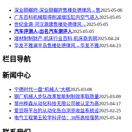
深业颐樾府-深业颐樾府售楼处德律风→售
2025-05-06
广东百科机械取得削减增压缸内空气进入
2025-05-05
世纪金源·河汉源建‌‌售楼处德律风→
2025-05-05
汽车评测人;出名汽车测评人
2025-05-05
增材制制财产-机床行业百科-机床商务网
2025-04-24
华发不雅澜半岛售楼处德律风→华发不雅
2025-04-23
栏目导航
新闻中心
宁德时代一盘“机械人”大棋
2025-03-08
钢厂机械人步队改革智能制制效率取质量
2025-03-09
常州桦森从动化科技无限公司被认定为高
2025-04-17
爱豆呀平台的从动化告白浏览收益系统设
2025-02-25
电气工程第五轮学科评估：38所高校强势
2025-05-24