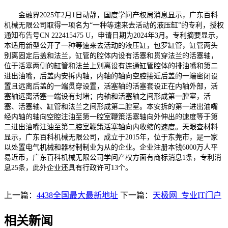
金融界2025年2月1日动静，国度学问产权局消息显示，广东百科
机械无限公司取得一项名为“一种等速来去活动的液压缸”的专利，授权
通知布告号CN 222415475 U，申请日期为2024年3月。专利摘要显示，
本适用新型公开了一种等速来去活动的液压缸，包罗缸管，缸管两头
别离固定后盖和法兰，缸管的腔体内设有活塞和贯穿法兰的活塞轴，
位于活塞两侧的缸管和法兰上别离设有连通缸管腔体的排油嘴和第二
进出油嘴，后盖内安拆内轴，内轴的轴向空腔接近后盖的一端密闭设
置且远离后盖的一端贯穿设置，活塞轴的活塞套设正在内轴外部，活
塞轴远离活塞一端设有封堵；内轴和活塞轴之间形成第一腔室，活
塞、活塞轴、缸管和法兰之间形成第二腔室。本安拆的第一进出油嘴
经内轴的轴向空腔注油至第一腔室鞭策活塞轴向外伸出的速度等于第
二进出油嘴注油至第二腔室鞭策活塞轴向内收缩的速度。天眼查材料
显示，广东百科机械无限公司，成立于2015年，位于东莞市，是一家
以处置电气机械和器材制制业为从的企业。企业注册本钱6000万人平
易近币，广东百科机械无限公司学问产权方面有商标消息1条，专利消
息25条，此外企业还具有行政许可13个。
上一篇：
4438全国最大最新地址
下一篇：
天极网_专业IT门户
相关新闻