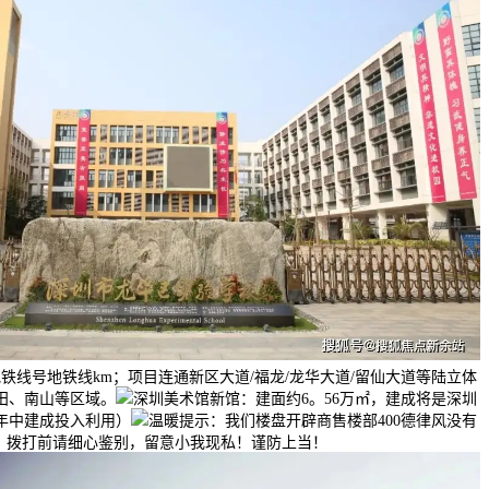
铁线号地铁线km；项目连通新区大道/福龙/龙华大道/留仙大道等陆立体
田、南山等区域。
深圳美术馆新馆：建面约6。56万㎡，建成将是深圳
年年中建成投入利用）
温暖提示：我们楼盘开辟商售楼部400德律风没有
”，拨打前请细心鉴别，留意小我现私！谨防上当！