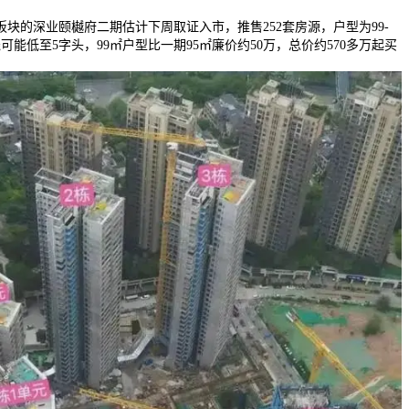
的深业颐樾府二期估计下周取证入市，推售252套房源，户型为99-
可能低至5字头，99㎡户型比一期95㎡廉价约50万，总价约570多万起买