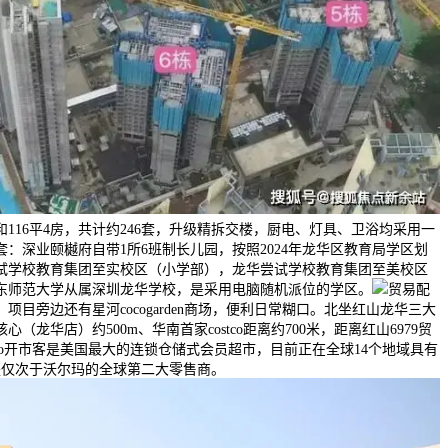
房和116平4房，共计约246套，升级精拆交楼，厨电、灯具、卫浴均采用一
：深业颐樾府自带1所6班制长儿园，按照2024年龙华区教育局学区划
试学校教育集团至实校区（小学部），龙华尝试学校教育集团至美校区
东师范大学从属深圳龙华学校，是采用电脑随机派位的学区。
贸易配
，项目旁边还有星河cocogarden商场，便利日常糊口。北坐红山龙华三大
（龙华店）约500m、华南首家costco距离约700米，距离红山6979贸
stco开市客是美国最大的连锁仓储式会员超市，目前正在全球14个地域具有
，是仅次于沃尔玛的全球第二大零售商。