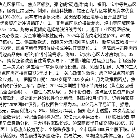
点区承压1。 焦点区领涨，豪宅成“硬通货”南山、福田、宝中等焦点区
积，房价止跌回升。例如，南山科技园、福田百花片区等教育资本优良
10%-20%。豪宅市场更是火爆，龙岗深铁阅云境等项目开盘即“日
买优良资产对冲通缩压力。2。 非焦点区以价换量龙岗、坪山等区域因供
0%-15%。购房者更倾向选择地铁沿线号线），避开工业区稠密板块。
场决心恢复，房企拿地积极性回升。2025年首龙岗宅地溢价70。4%成
夺核心。三、供需新款式：保障房分流取刚需机遇1。 新房供应激增一季
8700套，焦点区新盘因限价放松或冲破汗青高位。2。 保障房冲击刚需市
边商品房6-8折的价钱分流需求。例如，宝安核心区人才房均价5。05
3。 购房逻辑改变自住需求从导下，“质量+地段”成焦点目标。新房选择
，二手房关心“满五独一”房源以降低税费。四、风险取机缘：入市的三大
焦点区房产持有周期5年以上，2。 关心政策时效性：房产税试点可能落
应对。3。 把握窗口期：2024岁尾至2025岁首年月为政策稠密期，焦
择机“低价上车”。总结：2025年深圳楼市的环节词分化（焦点区回暖
（政策全面松绑）、（自住心态从导）。对于投资者，焦点区优良资产仍是
政策盈利，或对准地铁沿线性价比新盘。财联社3月4日电，记者独家获
付“20龙湖04”债券，行权回售金额为25。02亿元人平易近币。据悉，
为30亿元，票面利钱为3。8%，刻日为7年期。据知恋人士透露，本次龙湖回
全数登记，登记金额同样为25。02亿元人平易近币。（财联社记者 李
场早盘震动分化，三大指数涨跌纷歧。沪深两市半日成交额9420亿，较
盘面上市场热点较为芜杂，个股跌多涨少，全市场超3800只个股下跌。从
持续活跃，杭齿前进等多股涨停。贸易航天、6G概念股集体走强，合众