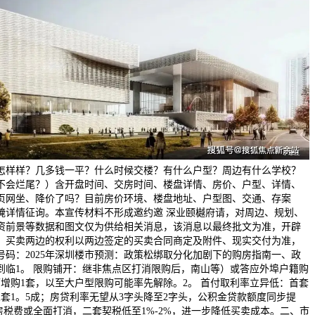
怎样样？几多钱一平？什么时候交楼？有什么户型？周边有什么学校？
不会烂尾？）含开盘时间、交房时间、楼盘详情、房价、户型、详情、
页网坐、降价了吗？目前房价环境、楼盘地址、户型图、交通、存案
腌详情征询。本宣传材料不形成邀约邀 深业颐樾府请，对周边、规划、
资前景等数据和图文仅为供给相关消息，该消息以最终批文为准，开辟
。买卖两边的权利以两边签定的买卖合同商定及附件、现实交付为准，
号码：2025年深圳楼市预测：政策松绑取分化加剧下的购房指南一、政
到临1。 限购铺开：继非焦点区打消限购后，南山等）或答应外埠户籍购
增购1套，以至大户型限购可能率先解除。2。 首付取利率立异低：首套
套1。5成；房贷利率无望从3字头降至2字头，公积金贷款额度同步提
房税费或全面打消，二套契税低至1%-2%，进一步降低买卖成本。二、市