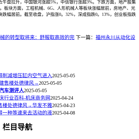
近午盘拉升，中国银河涨超5%，中信银行涨超3%。下跌方面，地产股集
%。板块方面，工程机械、6G、人形机械人等板块涨幅居前，房地产、光
跌幅居前。截至收盘，沪指涨0。32%，深成指跌0。13%，创业板指跌
械的转型取将来：舒服取高效的完
下一篇：
福州永川从动化设
得削减增压缸内空气进入
2025-05-05
建‌‌售楼处德律风→
2025-05-05
名汽车测评人
2025-05-05
床行业百科-机床商务网
2025-04-24
售楼处德律风→华发不雅
2025-04-23
得一种等速来去活动的液
2025-04-08
栏目导航