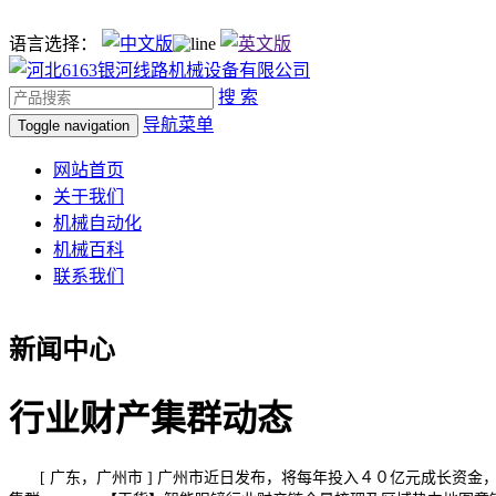
语言选择：
搜 索
导航菜单
Toggle navigation
网站首页
关于我们
机械自动化
机械百科
联系我们
新闻中心
行业财产集群动态
[ 广东，广州市 ] 广州市近日发布，将每年投入４０亿元成长资金，