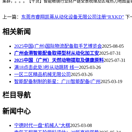
集群，。。。【干货】智能眼镜行业财产链全景梳理及区域热力地图童
上一篇：
东莞市睿翔凯蒂从动化设备无限公司注册“RXKD”
下
相关新闻
2025中国(广州)国际物流配备取手艺博览会
2025-08-05
广州会港智能配备取得型材从动化加工安
2025-07-31
2025中国（广州）天然动物提取及健康原料
2025-07-31
满18点击此处3秒从动跳转 线一
2025-03-26
一区二区精品机械无限公司
2025-03-26
智能配备制制的新星：广川智能配备(广州
2025-03-19
栏目导航
新闻中心
宁德时代一盘“机械人”大棋
2025-03-08