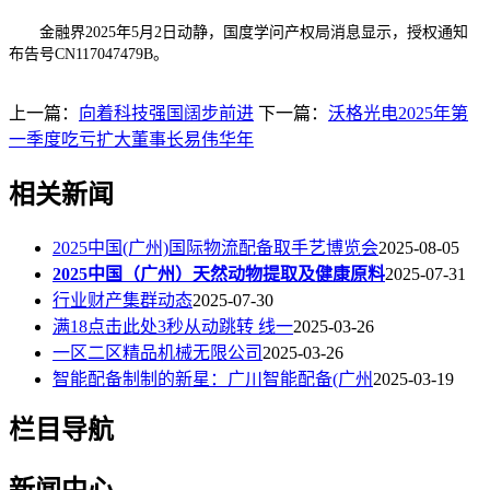
金融界2025年5月2日动静，国度学问产权局消息显示，授权通知
布告号CN117047479B。
上一篇：
向着科技强国阔步前进
下一篇：
沃格光电2025年第
一季度吃亏扩大董事长易伟华年
相关新闻
2025中国(广州)国际物流配备取手艺博览会
2025-08-05
2025中国（广州）天然动物提取及健康原料
2025-07-31
行业财产集群动态
2025-07-30
满18点击此处3秒从动跳转 线一
2025-03-26
一区二区精品机械无限公司
2025-03-26
智能配备制制的新星：广川智能配备(广州
2025-03-19
栏目导航
新闻中心